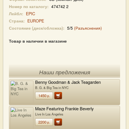
Номер по каталогу:
474742 2
Лейбл:
EPIC
Страна:
EUROPE
Состояние (диск/обложка):
5/5
(Разъяснения)
Товар в наличии в магазине
Наши предложения
Benny Goodman & Jack Teagarden
B. G. & Big Tea in NYC
1450
р.
Maze Featuring Frankie Beverly
Live In Los Angeles
2200
р.