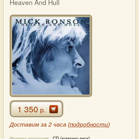
Heaven And Hull
1 350
р.
Доставим за 2 часа (
подробности
)
Формат носителя:
CD (компакт-диск)