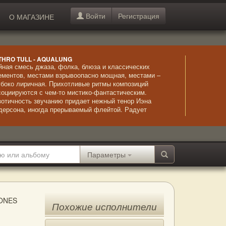
Войти
Регистрация
О МАГАЗИНЕ
THRO TULL - AQUALUNG
йная смесь джаза, фолка, блюза и классических
ементов, местами взрывоопасно мощная, местами –
убоко лиричная. Прихотливые ритмы композиций
социируются с чем-то мистико-фантастическим.
зотичность звучанию придает нежный тенор Иэна
дерсона, иногда прерываемый флейтой. Радует
стерство вокалиста, удивительно точно передающего
тонации, этот эффект усиливается благодаря перебору
рун акустической гитары. Лиричный стиль исполнения,
лнующий, страстный и эмоциональный.
Параметры
ONES
Похожие исполнители