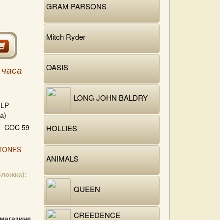
GRAM PARSONS
Mitch Ryder
OASIS
 часа
LONG JOHN BALDRY
LP
а)
COC 59
HOLLIES
TONES
ANIMALS
бложка):
QUEEN
CREEDENCE
 магазине