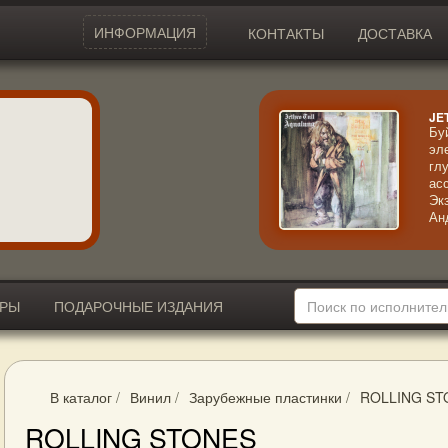
ИНФОРМАЦИЯ
КОНТАКТЫ
ДОСТАВКА
JE
Бу
эл
гл
ас
Эк
Ан
ма
ин
ст
во
ИРЫ
ПОДАРОЧНЫЕ ИЗДАНИЯ
В каталог
/
Винил
/
Зарубежные пластинки
/
ROLLING ST
ROLLING STONES