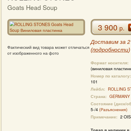
Goats Head Soup
3 900
р.
Доставим за 2
Фактический вид товара может отличаться
(
подробности
)
от изображенного на фото
Формат носителя:
(виниловая пластинк
Номер по каталогу:
101
Лейбл:
ROLLING S
Страна:
GERMANY
Состояние (диск/о
5-/4
(Разъяснения)
Примечание:
2 OIS
Товар в наличии в