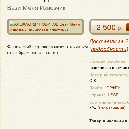
Вези Меня Извозчик
2 500
р.
Доставим за 2
Фактический вид товара может отличаться
(
подробности
)
от изображенного на фото
Формат носителя:
(виниловая пластинк
Номер по каталогу:
С-6
Лейбл:
ОРФЕЙ
Страна:
USSR
Состояние (диск/о
5/5-
(Разъяснения)
Товар в наличии в