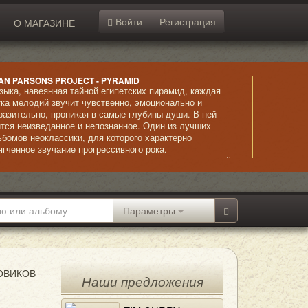
Войти
Регистрация
О МАГАЗИНЕ
AN PARSONS PROJECT - PYRAMID
зыка, навеянная тайной египетских пирамид, каждая
тка мелодий звучит чувственно, эмоционально и
разительно, проникая в самые глубины души. В ней
ится неизведанное и непознанное. Один из лучших
ьбомов неоклассики, для которого характерно
ягченное звучание прогрессивного рока.
страординарное исполнение сочетается с невыразимой
асотой композиций и безупречно звучащим вокалом.
Параметры
ОВИКОВ
Наши предложения