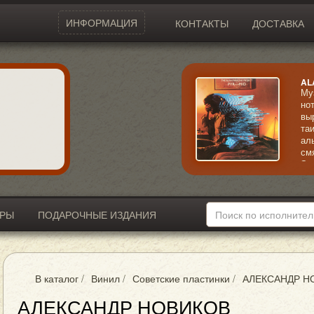
ИНФОРМАЦИЯ
КОНТАКТЫ
ДОСТАВКА
AL
Му
но
вы
та
ал
см
Эк
кр
ИРЫ
ПОДАРОЧНЫЕ ИЗДАНИЯ
В каталог
/
Винил
/
Советские пластинки
/
АЛЕКСАНДР Н
АЛЕКСАНДР НОВИКОВ