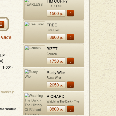
TIM CURRY
FEARLESS
1500
р.
FREE
Free Live!
3600
 часа
р.
BIZET
Carmen
LP
1750
а)
р.
1-001-
Rusty Wier
Rusty Wier
2650
р.
бложка):
RICHARD
THOMPSON
Watching The Dark - The
History Of Richard
3800
 магазине
р.
Thompson