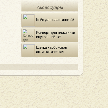
Аксессуары
Кейс для пластинок 25
Конверт для пластинки
внутренний 12"
DELUXE
Щетка карбоновая
антистатическая