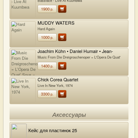
Bassface - Live At Kuumbwa
1900
р.
MUDDY WATERS
Hard Again
1000
р.
Joachim Kühn • Daniel Humair • Jean-
François Jenny-Clark
Music From Die Dreigroschenoper = L'Opera De Quat'
Sous = The Threepenny Opera
1400
р.
Chick Corea Quartet
Live In New York, 1974
3300
р.
Аксессуары
Кейс для пластинок 25