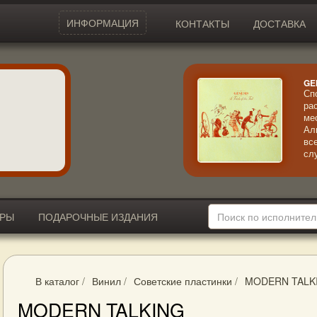
ИНФОРМАЦИЯ
КОНТАКТЫ
ДОСТАВКА
GE
Сп
ра
ме
Ал
вс
сл
хи
ги
TR
ИРЫ
ПОДАРОЧНЫЕ ИЗДАНИЯ
В каталог
/
Винил
/
Советские пластинки
/
MODERN TALK
MODERN TALKING