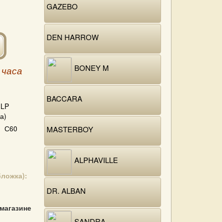
GAZEBO
DEN HARROW
BONEY M
 часа
BACCARA
LP
а)
С60
MASTERBOY
ALPHAVILLE
бложка):
DR. ALBAN
 магазине
SANDRA