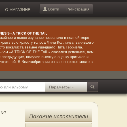
Войти
Регистрация
О МАГАЗИНЕ
NESIS - A TRICK OF THE TAIL
окойное и ясное звучание позволило в полной мере
скрыть всю красоту голоса Фила Коллинза, занявшего
сто вокалиста взамен ушедшего Пита Гэбриэла.
ьбом «A TRICK OF THE TAIL» оказался успешнее, чем
е предыдущие, получив высокую оценку критиков и
ушателей. В Великобритании он занял третье место в
т-параде. Своеобразное звучание, интересные партии
тары и лиричные мелодии – главные достоинства «A
ICK OF THE TAIL».
Параметры
ING
Похожие исполнители