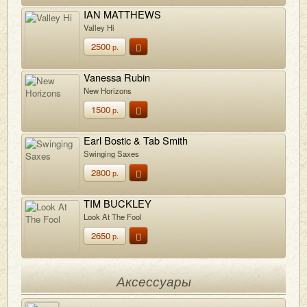
IAN MATTHEWS
Valley Hi
2500
р.
Vanessa Rubin
New Horizons
1500
р.
Earl Bostic & Tab Smith
Swinging Saxes
2800
р.
TIM BUCKLEY
Look At The Fool
2650
р.
Аксессуары