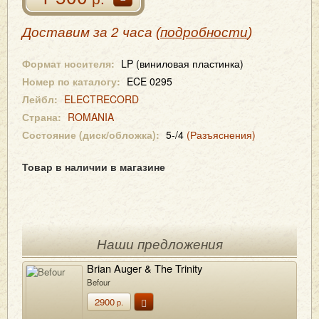
Доставим за 2 часа (
подробности
)
Формат носителя:
LP (виниловая пластинка)
Номер по каталогу:
ECE 0295
Лейбл:
ELECTRECORD
Страна:
ROMANIA
Состояние (диск/обложка):
5-/4
(Разъяснения)
Товар в наличии в магазине
Наши предложения
Brian Auger & The Trinity
Befour
2900
р.