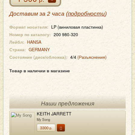
Доставим за 2 часа (
подробности
)
Формат носителя:
LP (виниловая пластинка)
Номер по каталогу:
200 980-320
Лейбл:
HANSA
Страна:
GERMANY
Состояние (диск/обложка):
4/4
(Разъяснения)
Товар в наличии в магазине
Наши предложения
KEITH JARRETT
My Song
3300
р.