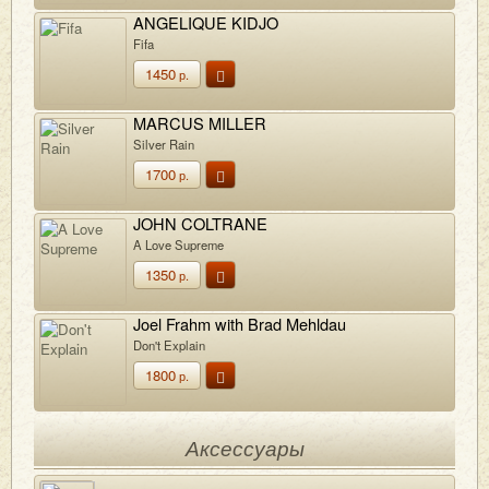
ANGELIQUE KIDJO
Fifa
1450
р.
MARCUS MILLER
Silver Rain
1700
р.
JOHN COLTRANE
A Love Supreme
1350
р.
Joel Frahm with Brad Mehldau
Don't Explain
1800
р.
Аксессуары