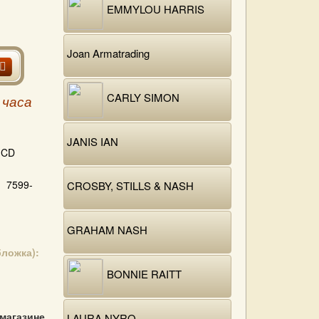
EMMYLOU HARRIS
Joan Armatrading
CARLY SIMON
 часа
JANIS IAN
CD
7599-
CROSBY, STILLS & NASH
GRAHAM NASH
бложка):
BONNIE RAITT
 магазине
LAURA NYRO