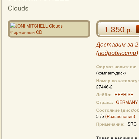
Clouds
1 350
р.
Доставим за 2
(
подробности
)
Формат носителя:
(компакт-диск)
Номер по каталогу:
27446-2
Лейбл:
REPRISE
Страна:
GERMANY
Состояние (диск/о
5-/5
(Разъяснения)
Примечание:
SRC
Товар в наличии в