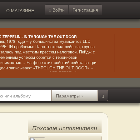
Войти
Регистрация
О МАГАЗИНЕ
D ZEPPELIN - IN THROUGH THE OUT DOOR
нец 1978 года – у большинства музыкантов LED
PPELIN проблемы: Плант потерял ребенка, группа
азалась под жестким прессом налоговой, Пейдж с
ременным успехом борется с героиновой
висимостью… На фоне этих событий ребята за три
дели записывают «THROUGH THE OUT DOOR» –
ьбом, благодаря которому LED ZEPPELIN ставит
бственный рекорд , выйдя на первые места в Billboard
ньше, чем за неделю. Это была последняя студийная
пись с Джоном Бонэмом, погибшим в 1980 году.
Параметры
Похожие исполнители