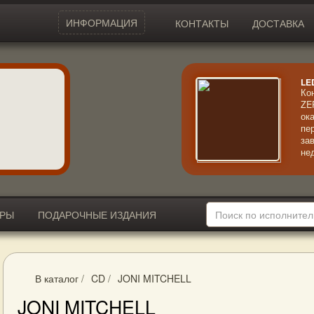
ИНФОРМАЦИЯ
КОНТАКТЫ
ДОСТАВКА
LE
Ко
ZE
ок
пе
за
не
ал
со
ме
за
ИРЫ
ПОДАРОЧНЫЕ ИЗДАНИЯ
В каталог
/
CD
/
JONI MITCHELL
JONI MITCHELL