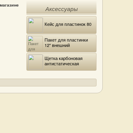
 магазине
Аксессуары
Кейс для пластинок 80
Пакет для пластинки
12" внешний
полиэтиленовый
Щетка карбоновая
антистатическая