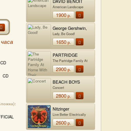
DAVID BENOIT
American Landscape
1900
р.
George Gershwin,
Ira Gershwin
Lady, Be Good!
1650
 часа
р.
PARTRIDGE
FAMILY
The Partridge Family At
CD
Home With Their Greatest
2900
р.
Hits
CD
BEACH BOYS
Concert
2800
р.
бложка):
Nitzinger
Live Better Electrically
FICIAL
2600
р.