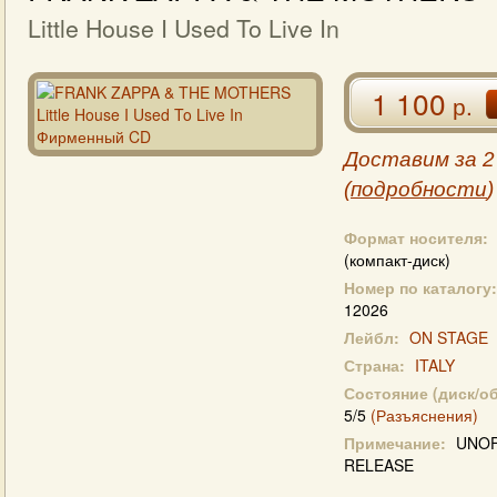
Little House I Used To Live In
1 100
р.
Доставим за 2
(
подробности
)
Формат носителя:
(компакт-диск)
Номер по каталогу:
12026
Лейбл:
ON STAGE
Страна:
ITALY
Состояние (диск/о
5/5
(Разъяснения)
Примечание:
UNOF
RELEASE