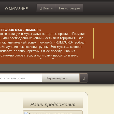
Войти
Регистрация
О МАГАЗИНЕ
EETWOOD MAC - RUMOURS
рвые позиции в музыкальных чартах, премия «Грэмми»
40 млн распроданных копий – есть чем гордиться. Это
л оглушительный успех, пожалуй, «RUMOURS» вобрал
себя лучшие композиции группы. Это музыка, которая
тягивает, словно наркотик. От ее прослушивания
возможно оторваться, а ноги сами просятся в пляс.
обенно впечатляет голос Линдси Бакингем –
волакивающе сексуальный и чувственный.
Параметры
Наши предложения