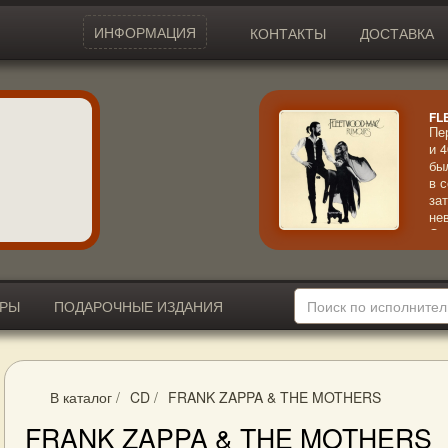
ИНФОРМАЦИЯ
КОНТАКТЫ
ДОСТАВКА
FL
Пе
и 
бы
в 
за
не
Ос
об
ИРЫ
ПОДАРОЧНЫЕ ИЗДАНИЯ
В каталог
/
CD
/
FRANK ZAPPA & THE MOTHERS
FRANK ZAPPA & THE MOTHERS