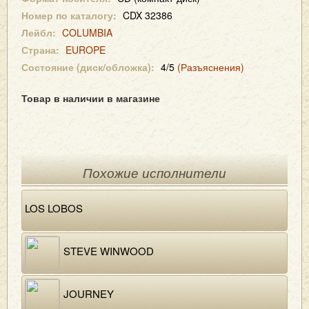
Номер по каталогу:
CDX 32386
Лейбл:
COLUMBIA
Страна:
EUROPE
Состояние (диск/обложка):
4/5
(Разъяснения)
Товар в наличии в магазине
Похожие исполнители
LOS LOBOS
STEVE WINWOOD
JOURNEY