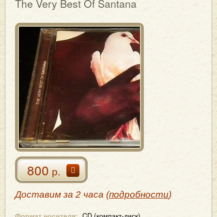
The Very Best Of Santana
800
р.
Доставим за 2 часа (
подробности
)
Формат носителя:
CD (компакт-диск)