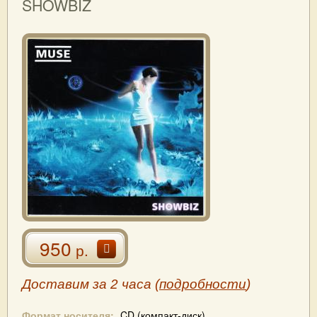
SHOWBIZ
950
р.
Доставим за 2 часа (
подробности
)
Формат носителя:
CD (компакт-диск)