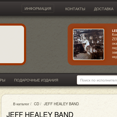
ИНФОРМАЦИЯ
КОНТАКТЫ
ДОСТАВКА
LE
Ко
ZE
ок
пе
за
не
ал
со
ме
за
ИРЫ
ПОДАРОЧНЫЕ ИЗДАНИЯ
В каталог
/
CD
/
JEFF HEALEY BAND
JEFF HEALEY BAND