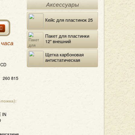
Аксессуары
Кейс для пластинок 25
Пакет для пластинки
12" внешний
 часа
полиэтиленовый
Щетка карбоновая
антистатическая
CD
260 815
бложка):
 IN
O
 магазине