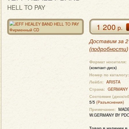
HELL TO PAY
1 200
р.
Доставим за 2
(
подробности
)
Формат носителя:
(компакт-диск)
Номер по каталогу:
Лейбл:
ARISTA
Страна:
GERMANY
Состояние (диск/о
5/5
(Разъяснения)
Примечание:
MADE
W.GERMANY BY PD
Товар в наличии в