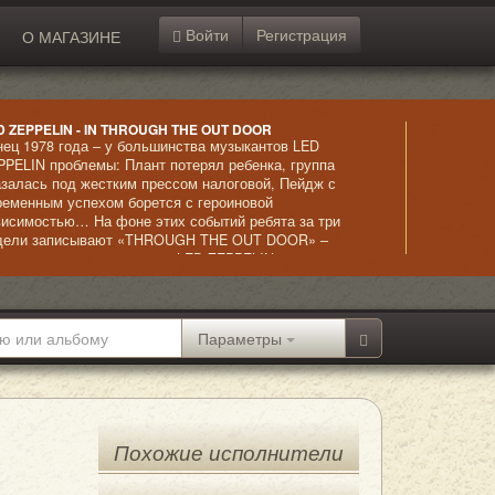
Войти
Регистрация
О МАГАЗИНЕ
D ZEPPELIN - IN THROUGH THE OUT DOOR
нец 1978 года – у большинства музыкантов LED
PPELIN проблемы: Плант потерял ребенка, группа
азалась под жестким прессом налоговой, Пейдж с
ременным успехом борется с героиновой
висимостью… На фоне этих событий ребята за три
дели записывают «THROUGH THE OUT DOOR» –
ьбом, благодаря которому LED ZEPPELIN ставит
бственный рекорд , выйдя на первые места в Billboard
ньше, чем за неделю. Это была последняя студийная
пись с Джоном Бонэмом, погибшим в 1980 году.
Параметры
Похожие исполнители