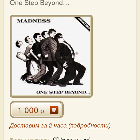
One Step Beyond…
1 000
р.
Доставим за 2 часа (
подробности
)
Формат носителя:
CD (компакт-диск)