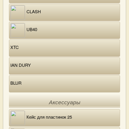
CLASH
UB40
XTC
IAN DURY
BLUR
Аксессуары
Кейс для пластинок 25