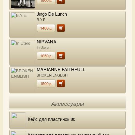
1900
р.
Jingo De Lunch
B.Y.E.
1400
р.
NIRVANA
In Utero
1850
р.
MARIANNE FAITHFULL
BROKEN ENGLISH
1500
р.
Аксессуары
Кейс для пластинок 80
Конверт для пластинки внутренний 12"