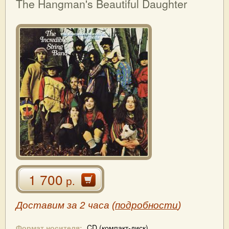
The Hangman's Beautiful Daughter
1 700
р.
Доставим за 2 часа (
подробности
)
Формат носителя:
CD (компакт-диск)