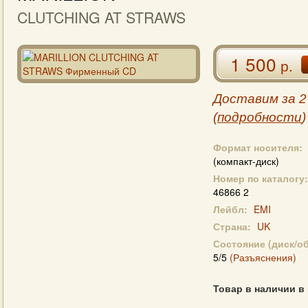
CLUTCHING AT STRAWS
1 500
р.
Доставим за 2
(
подробности
)
Формат носителя:
(компакт-диск)
Номер по каталогу:
46866 2
Лейбл:
EMI
Страна:
UK
Состояние (диск/о
5/5
(Разъяснения)
Товар в наличии в