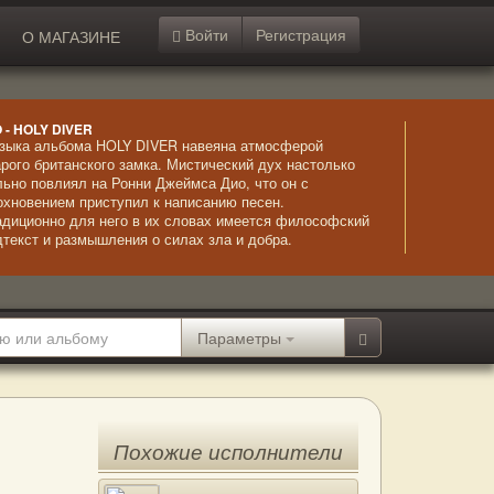
Войти
Регистрация
О МАГАЗИНЕ
O - HOLY DIVER
зыка альбома HOLY DIVER навеяна атмосферой
арого британского замка. Мистический дух настолько
льно повлиял на Ронни Джеймса Дио, что он с
охновением приступил к написанию песен.
адиционно для него в их словах имеется философский
дтекст и размышления о силах зла и добра.
гадочные вступления резко обрываются жестким
тмом гитары и четким и мощным вокалом Дио. Альбом
шел необыкновенно мощным и успешным,
одемонстрировав слушателем замечательное
четание мелодичности и жесткого металла.
Параметры
Похожие исполнители