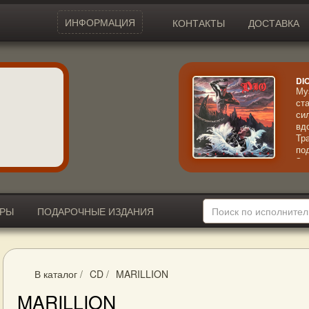
ИНФОРМАЦИЯ
КОНТАКТЫ
ДОСТАВКА
DI
Му
ст
си
вд
Тр
по
За
ри
вы
пр
со
ИРЫ
ПОДАРОЧНЫЕ ИЗДАНИЯ
В каталог
/
CD
/
MARILLION
MARILLION