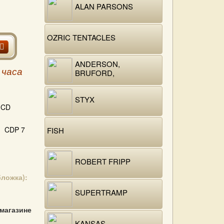
ALAN PARSONS
OZRIC TENTACLES
ANDERSON,
 часа
BRUFORD,
WAKEMAN, HOWE
STYX
CD
CDP 7
FISH
ROBERT FRIPP
бложка):
SUPERTRAMP
 магазине
KANSAS