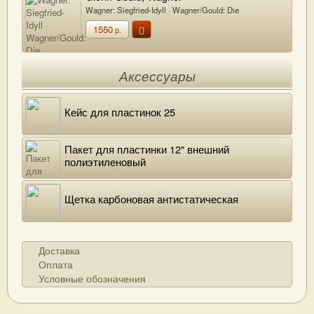
Wagner: Siegfried-Idyll · Wagner/Gould: Die
Meistersinger Von Nürnberg, Götterdämmerung,
1550
Siegfried-Idyll (Piano Transcriptions)
р.
Аксессуары
Кейс для пластинок 25
Пакет для пластинки 12" внешний
полиэтиленовый
Щетка карбоновая антистатическая
Доставка
Оплата
Условные обозначения