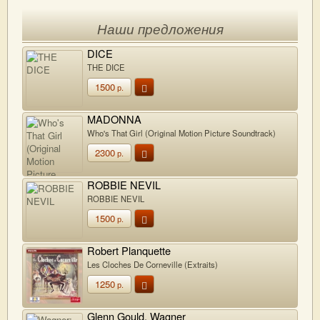
Наши предложения
DICE
THE DICE
1500
р.
MADONNA
Who's That Girl (Original Motion Picture Soundtrack)
2300
р.
ROBBIE NEVIL
ROBBIE NEVIL
1500
р.
Robert Planquette
Les Cloches De Corneville (Extraits)
1250
р.
Glenn Gould, Wagner