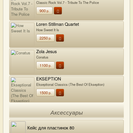
Classic Rock Vol.7 - Tribute To The Police
900
р.
Loren Stillman Quartet
How Sweet It Is
2250
р.
Zola Jesus
Conatus
1100
р.
EKSEPTION
Ekseptional Classics (The Best Of Ekseption)
1500
р.
Аксессуары
Кейс для пластинок 80