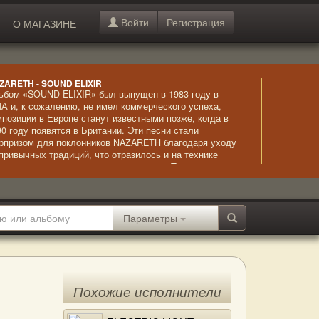
Войти
Регистрация
О МАГАЗИНЕ
ZARETH - SOUND ELIXIR
ьбом «SOUND ELIXIR» был выпущен в 1983 году в
А и, к сожалению, не имел коммерческого успеха,
мпозиции в Европе станут известными позже, когда в
90 году появятся в Британии. Эти песни стали
рпризом для поклонников NAZARETH благодаря уходу
 привычных традиций, что отразилось и на технике
полнения, и на артистических приемах. Тем не менее,
огие песни стали хитами, в том числе «Why Don’t You
ad the Book» и «Rain on the Window», они и сейчас
льзуются повышенным вниманием слушателей –
кие, оригинальные, актуальные во все времена.
Параметры
Похожие исполнители