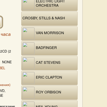
ELECTRIC LIGHT
ORCHESTRA
CROSBY, STILLS & NASH
VAN MORRISON
 часа
BADFINGER
2CD (2
NONE
CAT STEVENS
BEL
ERIC CLAPTON
нения)
VD,
ROY ORBISON
SE
 магазине
NEIL YOUNG