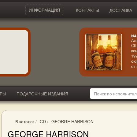
ИНФОРМАЦИЯ
КОНТАКТЫ
ДОСТАВКА
NA
Ал
СШ
ко
19
сю
от
ис
мн
Re
по
яр
ИРЫ
ПОДАРОЧНЫЕ ИЗДАНИЯ
В каталог
/
CD
/
GEORGE HARRISON
GEORGE HARRISON