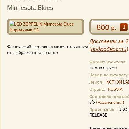
Minnesota Blues
600
р.
Доставим за 2
Фактический вид товара может отличаться
(
подробности
)
от изображенного на фото
Формат носителя:
(компакт-диск)
Номер по каталогу:
Лейбл:
NOT ON LA
Страна:
RUSSIA
Состояние (диск/о
5/5
(Разъяснения)
Примечание:
UNOF
RELEASE
Товар в наличии в