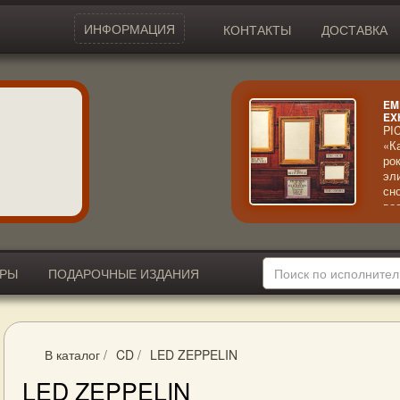
ИНФОРМАЦИЯ
КОНТАКТЫ
ДОСТАВКА
EM
EX
PI
«К
ро
эл
сн
во
иг
по
ИРЫ
ПОДАРОЧНЫЕ ИЗДАНИЯ
В каталог
/
CD
/
LED ZEPPELIN
LED ZEPPELIN