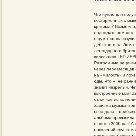
Что нужно для полу
восторженных отзыв
критиков? Возможно
подождать немного, 
ощутят «послезвучи
дебютного альбома
легендарного британ
коллектива LED ZEP
Разгромные рецензи
через пару месяцев
на «милость» и пох
оды. Что ж, не ранни
значит незрелый. Че
выстроенные композ
отличное исполнени
харизма музыкантов
свое дело – прибыль
альбома превысила
в него в 2000 раз! А
поколений слушател
протяжении десятил