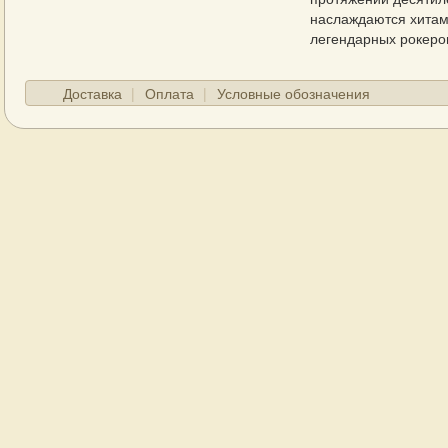
наслаждаются хита
легендарных рокеро
Доставка
Оплата
Условные обозначения
ГЛАВНАЯ
О МАГАЗИНЕ
КОНТАКТЫ
Д
© Boogiemanmusic 2012-2025, все права защищены.
вание каталога разрешается только с разрешения авторов и при 
Виниловые пластинки