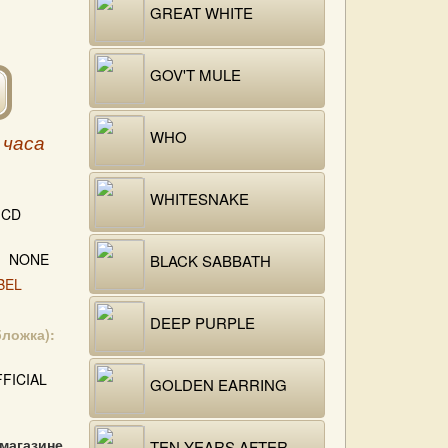
GREAT WHITE
GOV'T MULE
WHO
 часа
WHITESNAKE
CD
NONE
BLACK SABBATH
BEL
DEEP PURPLE
бложка):
FICIAL
GOLDEN EARRING
 магазине
TEN YEARS AFTER