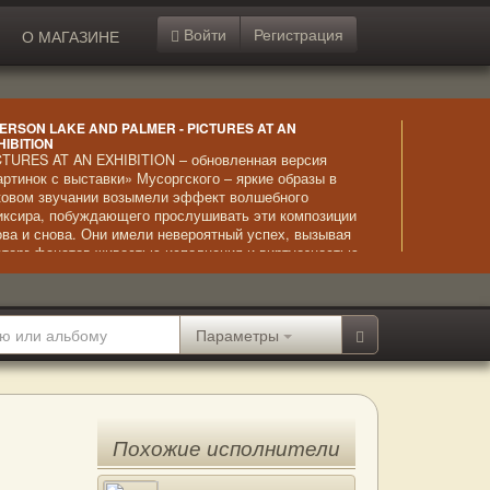
Войти
Регистрация
О МАГАЗИНЕ
ERSON LAKE AND PALMER - PICTURES AT AN
HIBITION
CTURES AT AN EXHIBITION – обновленная версия
артинок с выставки» Мусоргского – яркие образы в
ковом звучании возымели эффект волшебного
иксира, побуждающего прослушивать эти композиции
ова и снова. Они имели невероятный успех, вызывая
сторг фанатов живостью исполнения и виртуозностью
ры. Мощно, стильно и неожиданно – щедрый дар
клонникам прогрессивного рока.
Параметры
Похожие исполнители