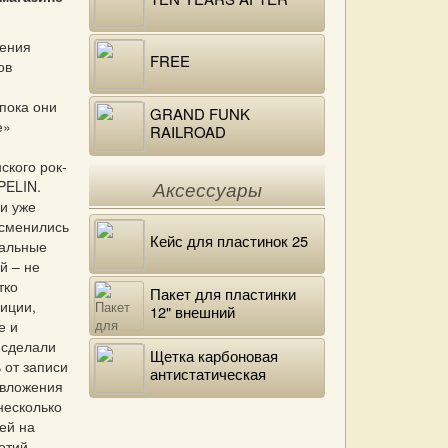
чения
FREE
ов
,
пока они
GRAND FUNK
е»
RAILROAD
ского рок-
PELIN.
Аксессуары
и уже
 сменились
Кейс для пластинок 25
вальные
й – не
тко
Пакет для пластинки
иции,
12" внешний
е и
полиэтиленовый
 сделали
Щетка карбоновая
 от записи
антистатическая
 вложения
 несколько
ей на
етий