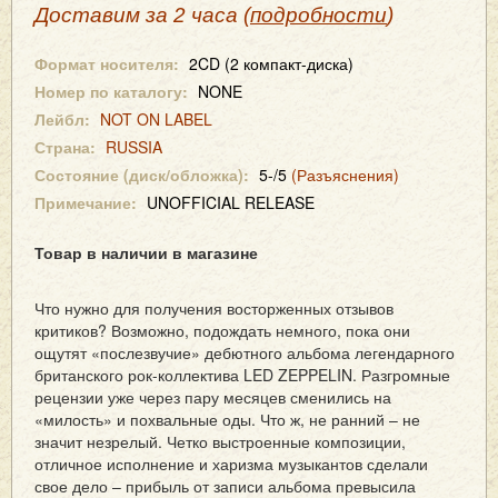
Доставим за 2 часа (
подробности
)
Формат носителя:
2CD (2 компакт-диска)
Номер по каталогу:
NONE
Лейбл:
NOT ON LABEL
Страна:
RUSSIA
Состояние (диск/обложка):
5-/5
(Разъяснения)
Примечание:
UNOFFICIAL RELEASE
Товар в наличии в магазине
Что нужно для получения восторженных отзывов
критиков? Возможно, подождать немного, пока они
ощутят «послезвучие» дебютного альбома легендарного
британского рок-коллектива LED ZEPPELIN. Разгромные
рецензии уже через пару месяцев сменились на
«милость» и похвальные оды. Что ж, не ранний – не
значит незрелый. Четко выстроенные композиции,
отличное исполнение и харизма музыкантов сделали
свое дело – прибыль от записи альбома превысила