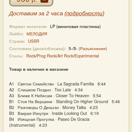
Доставим за 2 часа (
подробности
)
Формат носителя:
LP (виниловая пластинка)
Лейбл:
МЕЛОДИЯ
Страна:
USSR
Состояние (диск/обложка):
5-/5-
(Разъяснения)
Стиль:
Rock
/
Prog Rock
/
Art Rock
/
Experimental
Товар в наличии в магазине
A1 Святое Семейство · La Sagrada Familia 8:44
A2 Слишком Поздно · Too Late 4:34
A3 Ближе К Небесам · Closer To Heaven 5:54
B1 Стоя На Вершине · Standing On Higher Ground 5:46
B2 Разговоры О Деньгах · Money Talks 4:23
B3 Взирая Изнутри · Inside Looking Out 6:19
B4 Изящная Прогулка · Paseo De Gracia
(Instrumental) 4:23