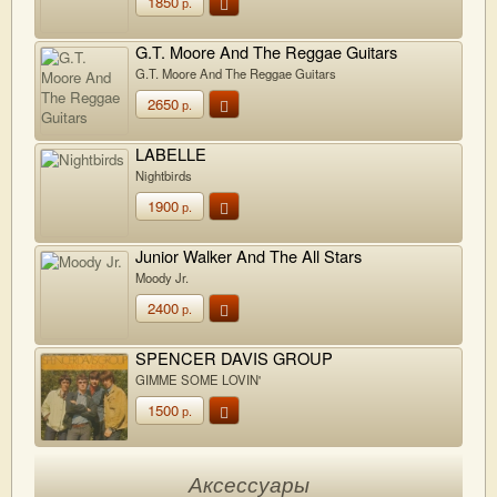
1850
р.
G.T. Moore And The Reggae Guitars
G.T. Moore And The Reggae Guitars
2650
р.
LABELLE
Nightbirds
1900
р.
Junior Walker And The All Stars
Moody Jr.
2400
р.
SPENCER DAVIS GROUP
GIMME SOME LOVIN'
1500
р.
Аксессуары