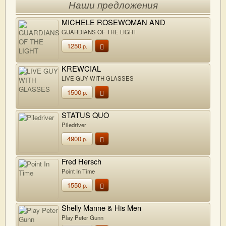
Наши предложения
MICHELE ROSEWOMAN AND
QUINTESSENCE
GUARDIANS OF THE LIGHT
1250
р.
KREWCIAL
LIVE GUY WITH GLASSES
1500
р.
STATUS QUO
Piledriver
4900
р.
Fred Hersch
Point In Time
1550
р.
Shelly Manne & His Men
Play Peter Gunn