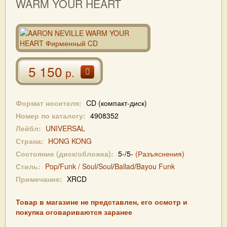
WARM YOUR HEART
5 150
р.
Формат носителя:
CD (компакт-диск)
Номер по каталогу:
4908352
Лейбл:
UNIVERSAL
Страна:
HONG KONG
Состояние (диск/обложка):
5-/5-
(Разъяснения)
Стиль:
Pop
/
Funk / Soul
/
Soul
/
Ballad
/
Bayou Funk
Примечание:
XRCD
Товар в магазине не представлен, его осмотр и
покупка оговариваются заранее