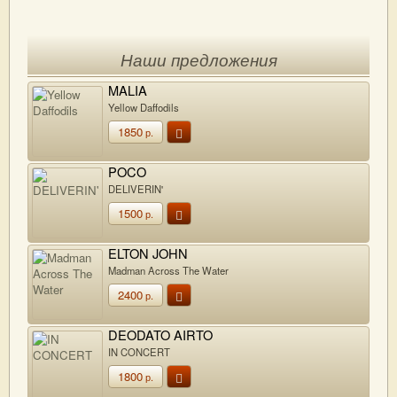
Наши предложения
MALIA
Yellow Daffodils
1850
р.
POCO
DELIVERIN'
1500
р.
ELTON JOHN
Madman Across The Water
2400
р.
DEODATO AIRTO
IN CONCERT
1800
р.