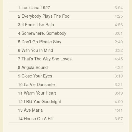
1 Louisiana 1927
3:04
2 Everybody Plays The Fool
4:25
3 It Feels Like Rain
4:56
4 Somewhere, Somebody
3:01
5 Don't Go Please Stay
2:40
6 With You In Mind
3:32
7 That's The Way She Loves
4:45
8 Angola Bound
4:32
9 Close Your Eyes
3:10
10 La Vie Dansante
3:21
11 Warm Your Heart
3:49
12 I Bid You Goodnight
4:00
13 Ave Maria
4:41
14 House On A Hill
3:57