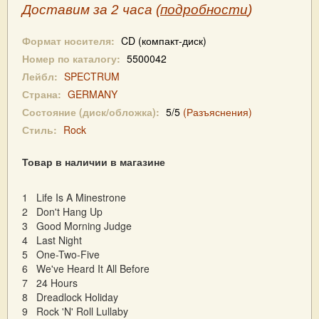
Доставим за 2 часа (
подробности
)
Формат носителя:
CD (компакт-диск)
Номер по каталогу:
5500042
Лейбл:
SPECTRUM
Страна:
GERMANY
Состояние (диск/обложка):
5/5
(Разъяснения)
Стиль:
Rock
Товар в наличии в магазине
1 Life Is A Minestrone
2 Don't Hang Up
3 Good Morning Judge
4 Last Night
5 One-Two-Five
6 We've Heard It All Before
7 24 Hours
8 Dreadlock Holiday
9 Rock 'N' Roll Lullaby