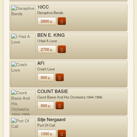
10CC
Deceptive Bends
2900
р.
BEN E. KING
I Had A Love
2700
р.
AFI
Crash Love
900
р.
COUNT BASIE
Count Basie And His Orchestra 1944-1956
900
р.
Silje Nergaard
Port Of Call
1350
р.