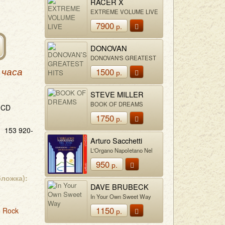
RACER X
EXTREME VOLUME LIVE
7900
р.
DONOVAN
DONOVAN'S GREATEST
HITS
1500
 часа
р.
STEVE MILLER
BAND
BOOK OF DREAMS
CD
1750
р.
153 920-
Arturo Sacchetti
L'Organo Napoletano Nel
XVIII Secolo -
950
р.
Composizioni Da Chiesa
бложка):
DAVE BRUBECK
QUARTET feat.
In Your Own Sweet Way
PAUL DESMOND
1150
e Rock
р.