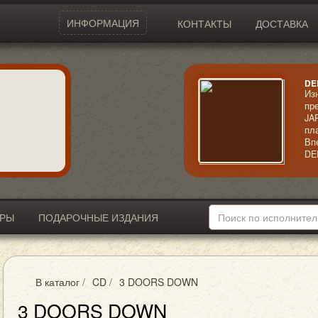
ИНФОРМАЦИЯ
КОНТАКТЫ
ДОСТАВКА
DE
Из
пр
JA
пл
Вп
DE
ма
Ос
вс
ви
ИРЫ
ПОДАРОЧНЫЕ ИЗДАНИЯ
В каталог
/
CD
/
3 DOORS DOWN
3 DOORS DOWN