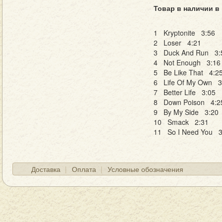
Товар в наличии в
1 Kryptonite 3:56
2 Loser 4:21
3 Duck And Run 3:
4 Not Enough 3:16
5 Be Like That 4:2
6 Life Of My Own 3
7 Better Life 3:05
8 Down Poison 4:2
9 By My Side 3:20
10 Smack 2:31
11 So I Need You 3
Доставка
Оплата
Условные обозначения