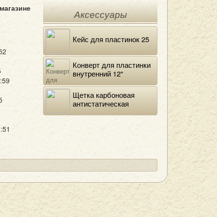
 магазине
Аксессуары
Кейс для пластинок 25
52
Конверт для пластинки
5
внутренний 12"
:59
DELUXE
Щетка карбоновая
5
антистатическая
:51