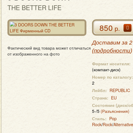
THE BETTER LIFE
850
р.
Доставим за 2
Фактический вид товара может отличаться
(
подробности
)
от изображенного на фото
Формат носителя:
(компакт-диск)
Номер по каталогу:
2
Лейбл:
REPUBLIC
Страна:
EU
Состояние (диск/о
5-/5
(Разъяснения)
Стиль:
Pop
Rock
/
Rock
/
Alternativ