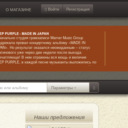
Войти
Регистрация
О МАГАЗИНЕ
EP PURPLE - MADE IN JAPAN
начально студия грамзаписи Warner Music Group
едрекала провал концертному альбому «MADE IN
PAN». Но результат оказался неожиданным – статус
атинового уже через две недели после выхода.
ечатляюще! В нем отражены вся мощь и величие
EP PURPLE, в каждой песне музыканты выложились по
ксимуму, выступая на пределе своих возможностей.
обый шарм композициям придают оригинальные
тупления с таинственно-загадочным звучанием и
ртуозное исполнение гитарных партий.
Параметры
Наши предложения