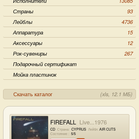
Исполнители
13085
Страны
93
Лейблы
4736
Аппаратура
15
Аксессуары
12
Рок-сувениры
267
Подарочный сертификат
Мойка пластинок
Скачать каталог
(xls, 12.1 МБ)
FIREFALL
Live...1976
CD
Страна:
CYPRUS
Лейбл:
AIR CUTS
Состояние :
5/5