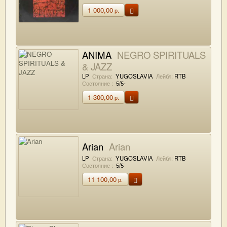
1 000,00
р.
ANIMA
NEGRO SPIRITUALS
& JAZZ
LP
Страна:
YUGOSLAVIA
Лейбл:
RTB
Состояние :
5/5-
1 300,00
р.
Arian
Arian
LP
Страна:
YUGOSLAVIA
Лейбл:
RTB
Состояние :
5/5
11 100,00
р.