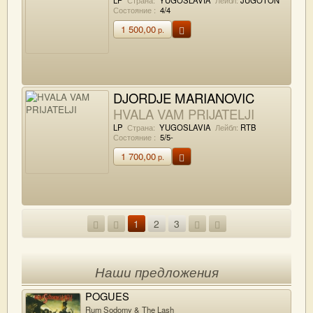
Состояние :
4/4
1 500,00
р.
DJORDJE MARIANOVIC
HVALA VAM PRIJATELJI
LP
Страна:
YUGOSLAVIA
Лейбл:
RTB
Состояние :
5/5-
1 700,00
р.
1
2
3
Наши предложения
POGUES
Rum Sodomy & The Lash