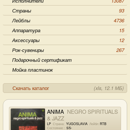
Исполнители
13087
Страны
93
Лейблы
4736
Аппаратура
15
Аксессуары
12
Рок-сувениры
267
Подарочный сертификат
Мойка пластинок
Скачать каталог
(xls, 12.1 МБ)
ANIMA
NEGRO SPIRITUALS
& JAZZ
LP
Страна:
YUGOSLAVIA
Лейбл:
RTB
Состояние :
5/5-