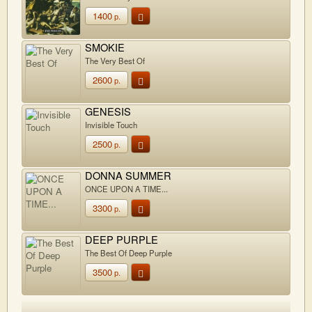
1400
р.
SMOKIE
The Very Best Of
2600
р.
GENESIS
Invisible Touch
2500
р.
DONNA SUMMER
ONCE UPON A TIME...
3300
р.
DEEP PURPLE
The Best Of Deep Purple
3500
р.