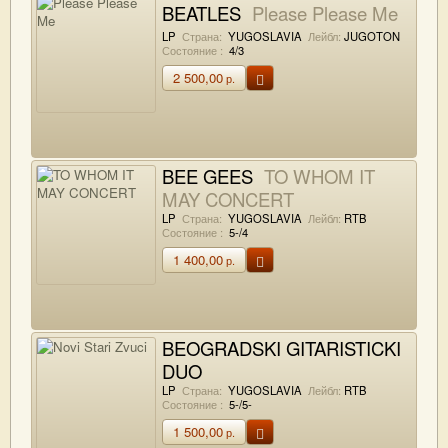
BEATLES
Please Please Me
LP
Страна:
YUGOSLAVIA
Лейбл:
JUGOTON
Состояние :
4/3
2 500,00
р.
BEE GEES
TO WHOM IT
MAY CONCERT
LP
Страна:
YUGOSLAVIA
Лейбл:
RTB
Состояние :
5-/4
1 400,00
р.
BEOGRADSKI GITARISTICKI
DUO
Novi Stari Zvuci
LP
Страна:
YUGOSLAVIA
Лейбл:
RTB
Состояние :
5-/5-
1 500,00
р.