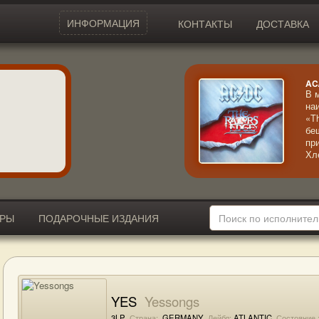
ИНФОРМАЦИЯ
КОНТАКТЫ
ДОСТАВКА
AC
В 
на
«T
бе
пр
Хл
ме
му
ИРЫ
ПОДАРОЧНЫЕ ИЗДАНИЯ
YES
Yessongs
3LP
Страна:
GERMANY
Лейбл:
ATLANTIC
Состояние 