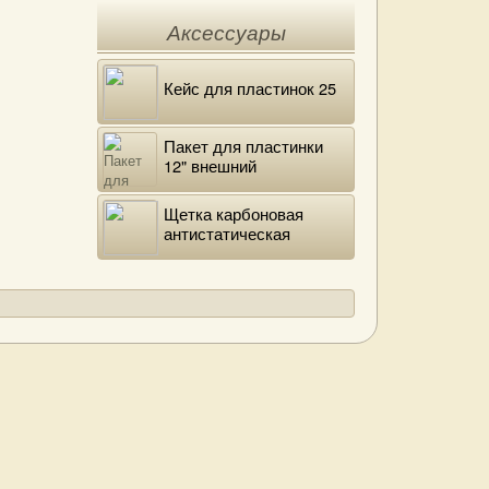
Аксессуары
Кейс для пластинок 25
Пакет для пластинки
12" внешний
полиэтиленовый
Щетка карбоновая
антистатическая