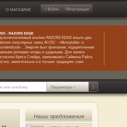
Войти
Регистрация
О МАГАЗИНЕ
/DC - RAZORS EDGE
мультиплатиновый альбом RAZORS EDGE вошло два
иболее популярных трека AC/DC - «Moneytalks» и
hunderstruck» . Энергия бьет фонтаном, подкрепленная
шеными ритмами гитары и ударными. Для записи
игласили Криса Слейда, заменившего Саймона Райта.
естко, зажигательно и в лучших традициях хэви-
талла и хард-рока – классический вариант «тяжелой»
зыки.
Параметры
Наши предложения
:
5/4