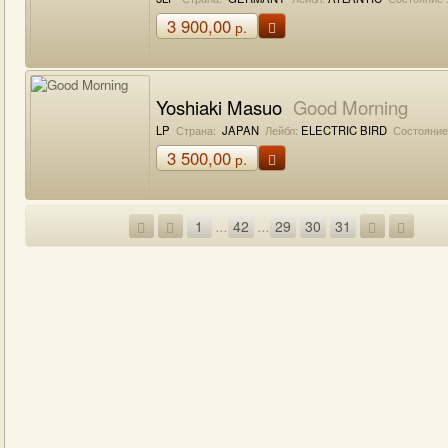
3 900,00
р.
Yoshiaki Masuo
Good Morning
LP
Страна:
JAPAN
Лейбл:
ELECTRIC BIRD
Состояние
3 500,00
р.
1
...
42
...
29
30
31