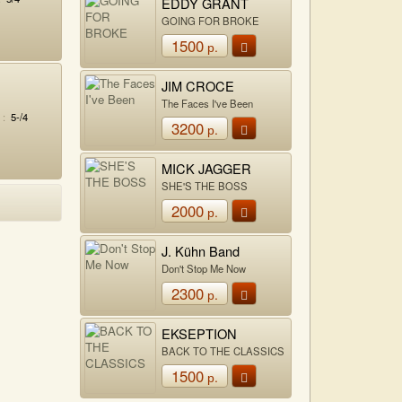
EDDY GRANT
GOING FOR BROKE
1500
р.
JIM CROCE
The Faces I've Been
 :
5-/4
3200
р.
MICK JAGGER
SHE'S THE BOSS
2000
р.
J. Kühn Band
Don't Stop Me Now
2300
р.
EKSEPTION
BACK TO THE CLASSICS
1500
р.