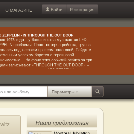
Войти
Регистрация
О МАГАЗИНЕ
D ZEPPELIN - IN THROUGH THE OUT DOOR
нец 1978 года – у большинства музыкантов LED
PPELIN проблемы: Плант потерял ребенка, группа
азалась под жестким прессом налоговой, Пейдж с
ременным успехом борется с героиновой
висимостью… На фоне этих событий ребята за три
дели записывают «THROUGH THE OUT DOOR» –
ьбом, благодаря которому LED ZEPPELIN ставит
бственный рекорд , выйдя на первые места в Billboard
ньше, чем за неделю. Это была последняя студийная
пись с Джоном Бонэмом, погибшим в 1980 году.
Параметры
Наши предложения
witz
Montreal Jubilation