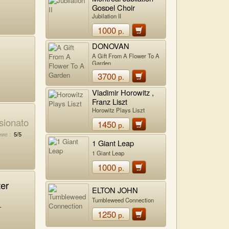
Gospel Choir
Jubilation II
1000
р.
DONOVAN
A Gift From A Flower To A
Garden
3700
р.
Vladimir Horowitz ,
Franz Liszt
Horowitz Plays Liszt
sionato
1450
р.
ие :
5/5
1 Giant Leap
1 Giant Leap
1000
р.
er
ELTON JOHN
Tumbleweed Connection
-
1250
р.