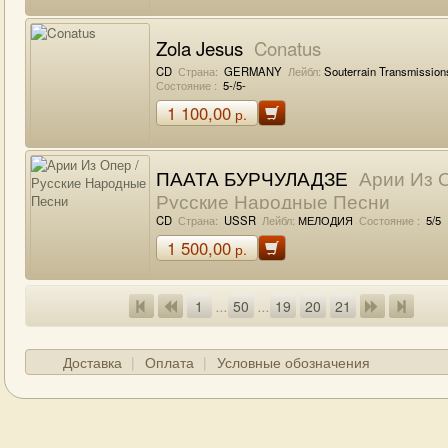
Zola Jesus
Conatus
CD
Страна:
GERMANY
Лейбл:
Souterrain Transmission
Состояние :
5-/5-
1 100,00
р.
ПААТА БУРЧУЛАДЗЕ
Арии Из О
Русские Народные Песни
CD
Страна:
USSR
Лейбл:
МЕЛОДИЯ
Состояние :
5/5
1 500,00
р.
1
...
50
...
19
20
21
Доставка
Оплата
Условные обозначения