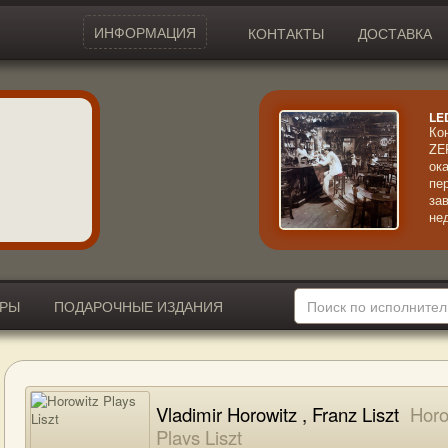
ИНФОРМАЦИЯ
КОНТАКТЫ
ДОСТАВКА
LE
Ко
ZE
ок
пе
за
не
ал
со
ме
за
ИРЫ
ПОДАРОЧНЫЕ ИЗДАНИЯ
Vladimir Horowitz , Franz Liszt
Horo
Plays Liszt