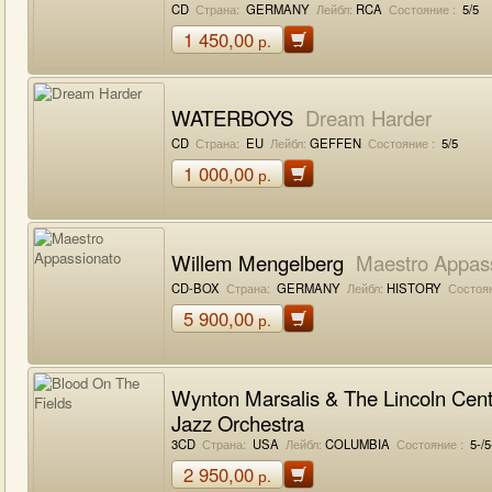
CD
Страна:
GERMANY
Лейбл:
RCA
Состояние :
5/5
1 450,00
р.
WATERBOYS
Dream Harder
CD
Страна:
EU
Лейбл:
GEFFEN
Состояние :
5/5
1 000,00
р.
Willem Mengelberg
Maestro Appas
CD-BOX
Страна:
GERMANY
Лейбл:
HISTORY
Состоян
5 900,00
р.
Wynton Marsalis & The Lincoln Cent
Jazz Orchestra
Blood On The Fields
3CD
Страна:
USA
Лейбл:
COLUMBIA
Состояние :
5-/5
2 950,00
р.