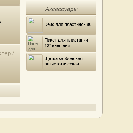
Аксессуары
s
Кейс для пластинок 80
Пакет для пластинки
12" внешний
полиэтиленовый
пер /
Щетка карбоновая
антистатическая