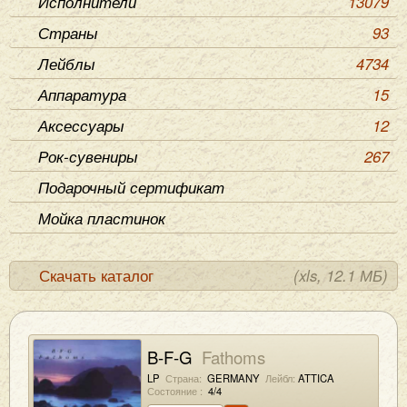
Исполнители
13079
Страны
93
Лейблы
4734
Аппаратура
15
Аксессуары
12
Рок-сувениры
267
Подарочный сертификат
Мойка пластинок
Скачать каталог
(xls, 12.1 МБ)
B-F-G
Fathoms
LP
Страна:
GERMANY
Лейбл:
ATTICA
Состояние :
4/4