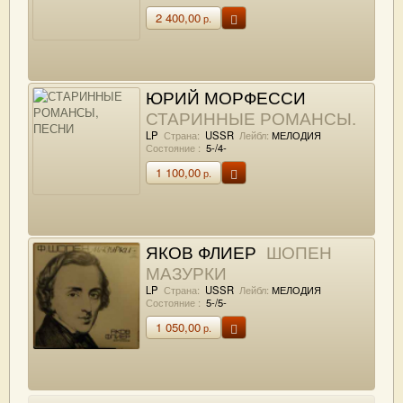
2 400,00
р.
ЮРИЙ МОРФЕССИ
СТАРИННЫЕ РОМАНСЫ,
ПЕСНИ
LP
Страна:
USSR
Лейбл:
МЕЛОДИЯ
Состояние :
5-/4-
1 100,00
р.
ЯКОВ ФЛИЕР
ШОПЕН
МАЗУРКИ
LP
Страна:
USSR
Лейбл:
МЕЛОДИЯ
Состояние :
5-/5-
1 050,00
р.