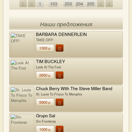
1
...
103
...
203
204
205
Наши предложения
BARBARA DENNERLEIN
TAKE OFF!
1300
р.
TIM BUCKLEY
Look At The Fool
2650
р.
Chuck Berry With The Steve Miller Band
St. Louie To Frisco To Memphis
5900
р.
Grupo Sal
Sin Fronteras
1000
р.