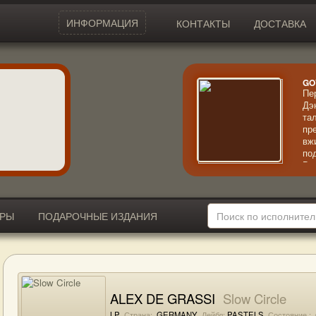
ИНФОРМАЦИЯ
КОНТАКТЫ
ДОСТАВКА
GO
Пе
Дэ
та
пр
вж
по
Вп
не
че
ИРЫ
ПОДАРОЧНЫЕ ИЗДАНИЯ
ALEX DE GRASSI
Slow Circle
LP
Страна:
GERMANY
Лейбл:
PASTELS
Состояние :