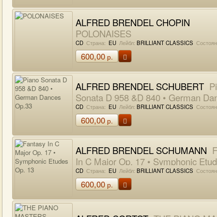
ALFRED BRENDEL CHOPIN
POLONAISES
CD
Страна:
EU
Лейбл:
BRILLIANT CLASSICS
Состоян
600,00
р.
ALFRED BRENDEL SCHUBERT
Pi
Sonata D 958 &D 840 • German Da
Op.33
CD
Страна:
EU
Лейбл:
BRILLIANT CLASSICS
Состоян
600,00
р.
ALFRED BRENDEL SCHUMANN
F
In C Major Op. 17 • Symphonic Etu
13
CD
Страна:
EU
Лейбл:
BRILLIANT CLASSICS
Состоян
600,00
р.