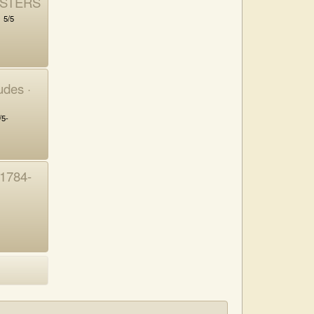
ASTERS
5/5
udes ·
/5-
(1784-