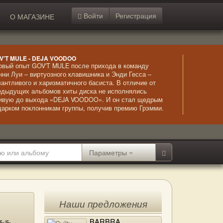
Войти
Регистрация
О МАГАЗИНЕ
V'T MULE - DEJA VOODOO
рвый опыт GOV'T MULE после прихода в команду
нни Луи – виртуозного клавишника и Энди Гесса –
лантливого и харизматичного басиста. В отличие от
едыдущих альбомов хиты диска не исполнялись
ивую до выхода «DEJA VOODOO». И он стал щедрым
дарком поклонникам группы, получив премию Грэмми.
олне заслуженно – удивительные мелодии,
ожиданные соло и высокое качество игры музыкантов –
тко, красиво, впечатляюще.
Параметры
Наши предложения
BARBRA
5-/5-