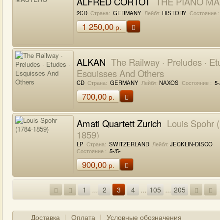
ALFRED CORTOT
THE PIANO M
2CD
Страна:
GERMANY
Лейбл:
HISTORY
Состояние :
1 250,00
р.
ALKAN
The Railway · Preludes · Et
Esquisses And Others
CD
Страна:
GERMANY
Лейбл:
NAXOS
Состояние :
5-
700,00
р.
Amati Quartett Zurich
Louis Spohr 
1859)
LP
Страна:
SWITZERLAND
Лейбл:
JECKLIN-DISCO
Состояние :
5-/5-
900,00
р.
1
...
2
3
4
...
105
...
205
Доставка
Оплата
Условные обозначения