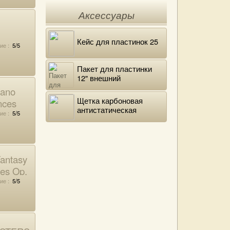
Аксессуары
Кейс для пластинок 25
ие :
5/5
Пакет для пластинки
12" внешний
полиэтиленовый
ano
Щетка карбоновая
nces
антистатическая
ие :
5/5
antasy
des Op.
ие :
5/5