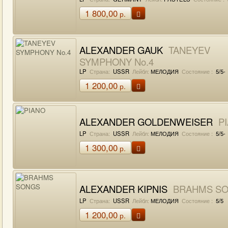
1 800,00
р.
ALEXANDER GAUK
TANEYEV
SYMPHONY No.4
LP
Страна:
USSR
Лейбл:
МЕЛОДИЯ
Состояние :
5/5-
1 200,00
р.
ALEXANDER GOLDENWEISER
P
LP
Страна:
USSR
Лейбл:
МЕЛОДИЯ
Состояние :
5/5-
1 300,00
р.
ALEXANDER KIPNIS
BRAHMS S
LP
Страна:
USSR
Лейбл:
МЕЛОДИЯ
Состояние :
5/5
1 200,00
р.