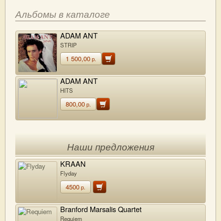
Альбомы в каталоге
ADAM ANT
STRIP
1 500,00
р.
ADAM ANT
HITS
800,00
р.
Наши предложения
KRAAN
Flyday
4500
р.
Branford Marsalis Quartet
Requiem