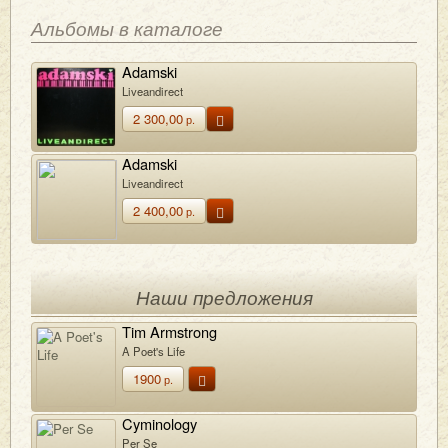
Альбомы в каталоге
Adamski
Liveandirect
2 300,00
р.
Adamski
Liveandirect
2 400,00
р.
Наши предложения
Tim Armstrong
A Poet's Life
1900
р.
Cyminology
Per Se