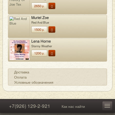
2650
р.
Muriel Zoe
Red And Blue
1500
р.
Lena Horne
Stormy Weather
1200
р.
Доставка
Оплата
Условные обозначения
+7(926) 129-2-921
Как нас найти