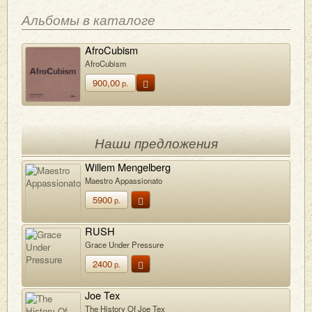
Альбомы в каталоге
AfroCubism
AfroCubism
900,00
р.
Наши предложения
Willem Mengelberg
Maestro Appassionato
5900
р.
RUSH
Grace Under Pressure
2400
р.
Joe Tex
The History Of Joe Tex