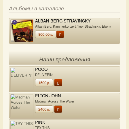
Альбомы в каталоге
ALBAN BERG STRAVINSKY
Alban Berg: Kammerkonzert / Igor Stravinsky: Ebony
Concerto - Dumbarton Oaks - 8 Miniatures
800,00
р.
Наши предложения
POCO
DELIVERIN'
1500
р.
ELTON JOHN
Madman Across The Water
2400
р.
PINK
TRY THIS