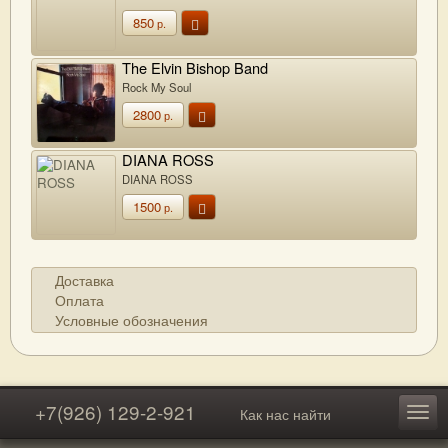
850
р.
The Elvin Bishop Band
Rock My Soul
2800
р.
DIANA ROSS
DIANA ROSS
1500
р.
Доставка
Оплата
Условные обозначения
+7(926) 129-2-921
Как нас найти