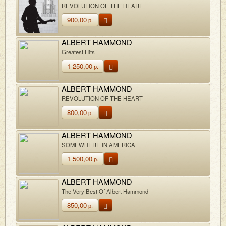
REVOLUTION OF THE HEART
900,00
р.
ALBERT HAMMOND
Greatest Hits
1 250,00
р.
ALBERT HAMMOND
REVOLUTION OF THE HEART
800,00
р.
ALBERT HAMMOND
SOMEWHERE IN AMERICA
1 500,00
р.
ALBERT HAMMOND
The Very Best Of Albert Hammond
850,00
р.