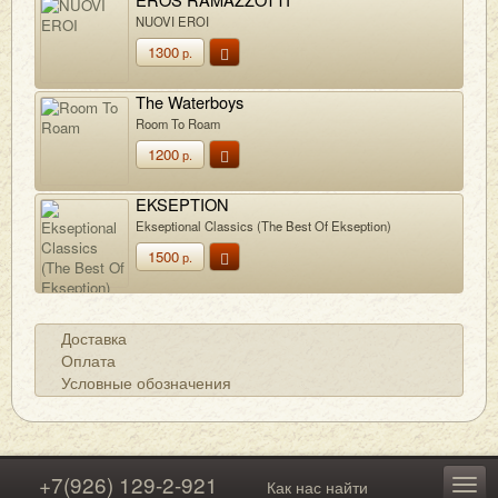
NUOVI EROI
1300
р.
The Waterboys
Room To Roam
1200
р.
EKSEPTION
Ekseptional Classics (The Best Of Ekseption)
1500
р.
Доставка
Оплата
Условные обозначения
+7(926) 129-2-921
Как нас найти