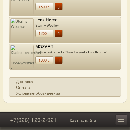
1500
р.
Lena Horne
Stormy Weather
1200
р.
MOZART
Klarinettenkonzert - Oboenkonzert - Fagottkonzert
1000
р.
Доставка
Оплата
Условные обозначения
+7(926) 129-2-921
Как нас найти