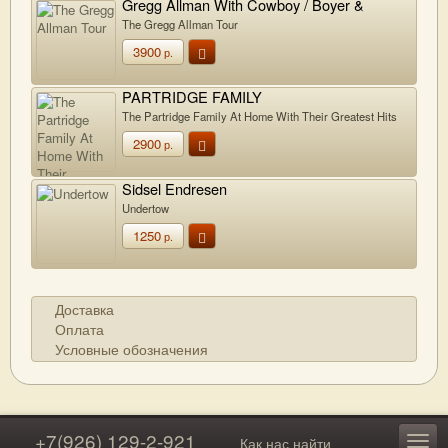
Gregg Allman With Cowboy / Boyer &
Talton
The Gregg Allman Tour
3900
р.
PARTRIDGE FAMILY
The Partridge Family At Home With Their Greatest Hits
2900
р.
Sidsel Endresen
Undertow
1250
р.
Доставка
Оплата
Условные обозначения
+7(926) 129-2-921
Как нас найти