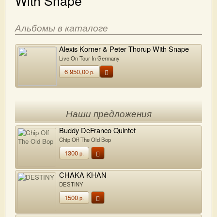
With Snape
Альбомы в каталоге
Alexis Korner & Peter Thorup With Snape
Live On Tour In Germany
6 950,00
р.
Наши предложения
Buddy DeFranco Quintet
Chip Off The Old Bop
1300
р.
CHAKA KHAN
DESTINY
1500
р.