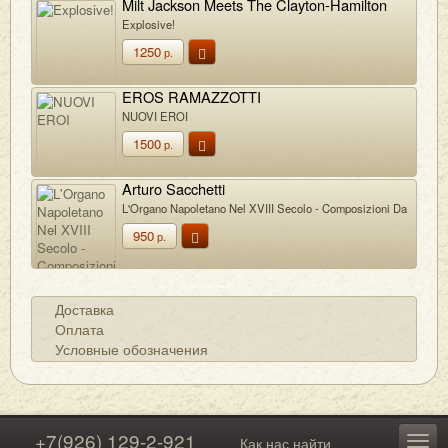
Milt Jackson Meets The Clayton-Hamilton
Jazz Orchestra
Explosive!
1250
р.
EROS RAMAZZOTTI
NUOVI EROI
1500
р.
Arturo Sacchetti
L'Organo Napoletano Nel XVIII Secolo - Composizioni Da
Chiesa
950
р.
Доставка
Оплата
Условные обозначения
+7(926) 129-2-921
Как нас найти