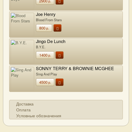
2900
р.
Joe Henry
Blood From Stars
800
р.
Jingo De Lunch
B.Y.E.
1400
р.
SONNY TERRY & BROWNIE MCGHEE
Sing And Play
4500
р.
Доставка
Оплата
Условные обозначения