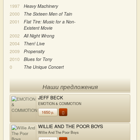
1997
Heavy Machinery
2000
The Sixteen Men of Tain
2001
Flat Tire: Music for a Non-
Existent Movie
2002
All Night Wrong
2004
Then! Live
2009
Propensity
2010
Blues for Tony
0
The Unique Concert
Наши предложения
JEFF BECK
EMOTION & COMMOTION
1650
р.
WILLIE AND THE POOR BOYS
Willie And The Poor Boys