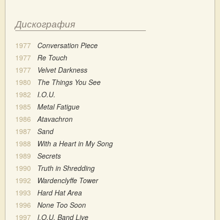
Дискография
1977
Conversation Piece
1977
Re Touch
1977
Velvet Darkness
1980
The Things You See
1982
I.O.U.
1985
Metal Fatigue
1986
Atavachron
1987
Sand
1988
With a Heart in My Song
1989
Secrets
1990
Truth in Shredding
1992
Wardenclyffe Tower
1993
Hard Hat Area
1996
None Too Soon
1997
I.O.U. Band Live