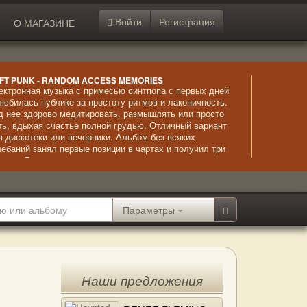
Войти
Регистрация
О МАГАЗИНЕ
FT PUNK - RANDOM ACCESS MEMORIES
ектронная музыка с примесью синтпопа с первых дней
любилась публике за простоту ритмов и лаконичность.
д нее здорово медитировать, размышлять или просто
ть, вдыхая счастье полной грудью. Отличный вариант
я дискотеки или вечерники. Альбом без всяких
лебаний занял первые позиции в чартах и получил три
емии «Грэмми», а также дружное одобрение критиков.
Параметры
Наши предложения