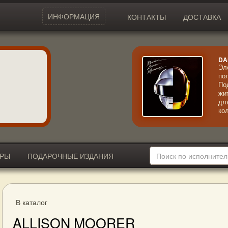
ИНФОРМАЦИЯ
КОНТАКТЫ
ДОСТАВКА
DA
Эл
по
По
жи
дл
ко
пр
ИРЫ
ПОДАРОЧНЫЕ ИЗДАНИЯ
В каталог
ALLISON MOORER