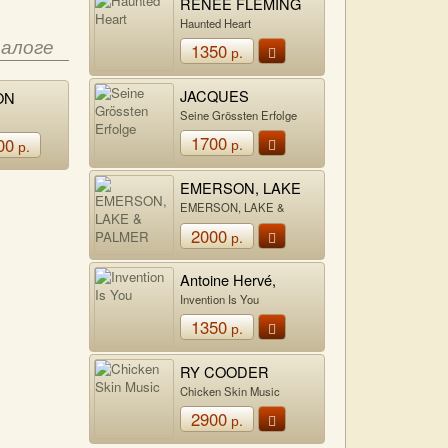
RENEE FLEMING
Haunted Heart
талоге
1350
р.
JACQUES
ON
DUTRONC
ER
Seine Grössten Erfolge
1700
00
р.
р.
EMERSON, LAKE
& PALMER
EMERSON, LAKE &
PALMER
2000
р.
Antoine Hervé,
Markus
Invention Is You
Stockhausen,
1350
р.
François Moutin,
Louis Moutin,
Arnaud Franck
RY COODER
Chicken Skin Music
2900
р.