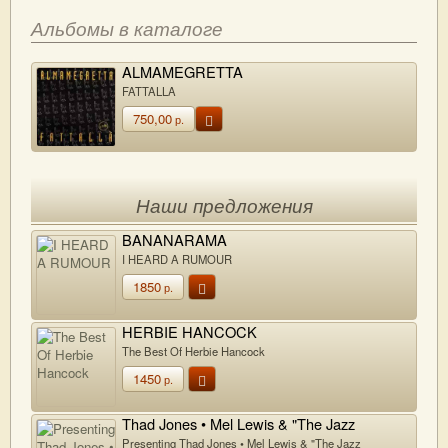
Альбомы в каталоге
ALMAMEGRETTA
FATTALLA
750,00
р.
Наши предложения
BANANARAMA
I HEARD A RUMOUR
1850
р.
HERBIE HANCOCK
The Best Of Herbie Hancock
1450
р.
Thad Jones • Mel Lewis & "The Jazz
Orchestra"
Presenting Thad Jones • Mel Lewis & "The Jazz