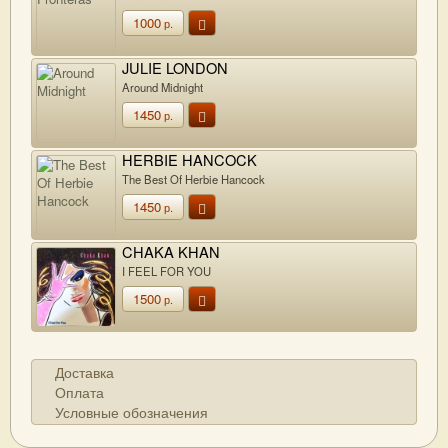
1000
р.
JULIE LONDON
Around Midnight
1450
р.
HERBIE HANCOCK
The Best Of Herbie Hancock
1450
р.
CHAKA KHAN
I FEEL FOR YOU
1500
р.
Доставка
Оплата
Условные обозначения