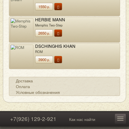
1550
р.
HERBIE MANN
Memphis Two-Step
2650
р.
DSCHINGHIS KHAN
ROM
3900
р.
Доставка
Оплата
Условные обозначения
+7(926) 129-2-921
Как нас найти