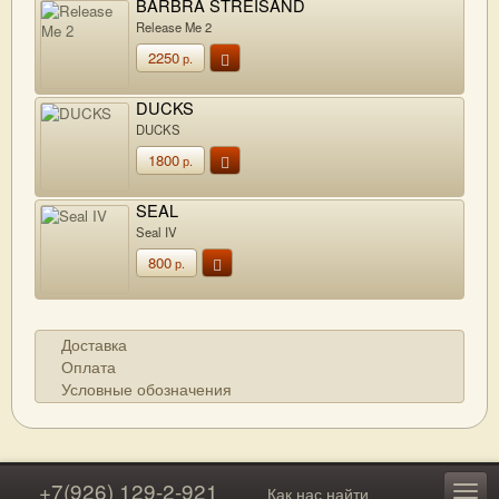
BARBRA STREISAND
Release Me 2
2250
р.
DUCKS
DUCKS
1800
р.
SEAL
Seal IV
800
р.
Доставка
Оплата
Условные обозначения
+7(926) 129-2-921
Как нас найти