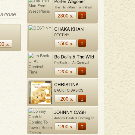
Porter Wagoner
The Thin Man From West
Plains
талоге
2300
р.
CHAKA KHAN
DESTINY
1500
00
р.
р.
Bo Dollis & The Wild
Magnolias
I'm Back … At Carnival
Time!
1250
р.
CHRISTINA
AGUILERA
BACK TO BASICS
1200
р.
JOHNNY CASH
Johnny Cash Is Coming To
Town / Boom Chicka Boom
1200
р.