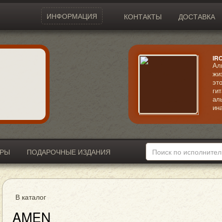
ИНФОРМАЦИЯ
КОНТАКТЫ
ДОСТАВКА
IR
Ал
жи
эт
ги
ал
ин
ра
бо
ИРЫ
ПОДАРОЧНЫЕ ИЗДАНИЯ
В каталог
AMEN