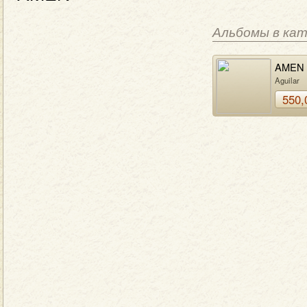
Альбомы в ка
AMEN
Aguilar
550,