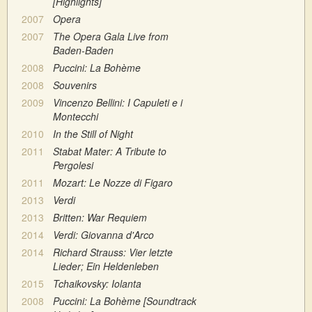
[Highlights]
2007
Opera
2007
The Opera Gala Live from
Baden-Baden
2008
Puccini: La Bohème
2008
Souvenirs
2009
Vincenzo Bellini: I Capuleti e i
Montecchi
2010
In the Still of Night
2011
Stabat Mater: A Tribute to
Pergolesi
2011
Mozart: Le Nozze di Figaro
2013
Verdi
2013
Britten: War Requiem
2014
Verdi: Giovanna d'Arco
2014
Richard Strauss: Vier letzte
Lieder; Ein Heldenleben
2015
Tchaikovsky: Iolanta
2008
Puccini: La Bohème [Soundtrack