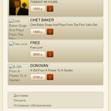
TONIGHT I'M YOURS
1500
р.
CHET BAKER
Chet Baker Sings And Plays From The Film "Let's Get
Lost"
1650
р.
FREE
Free Live!
3600
р.
DONOVAN
A Gift From A Flower To A Garden
3700
р.
Доставка
Оплата
Условные обозначения