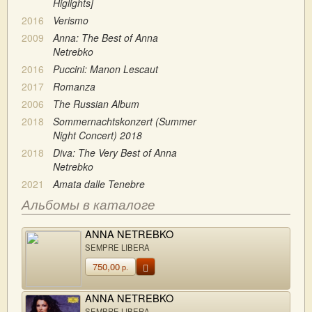
Higlights]
2016
Verismo
2009
Anna: The Best of Anna
Netrebko
2016
Puccini: Manon Lescaut
2017
Romanza
2006
The Russian Album
2018
Sommernachtskonzert (Summer
Night Concert) 2018
2018
Diva: The Very Best of Anna
Netrebko
2021
Amata dalle Tenebre
Альбомы в каталоге
ANNA NETREBKO
SEMPRE LIBERA
750,00
р.
ANNA NETREBKO
SEMPRE LIBERA